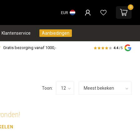
0
EUR
Klantenservice
Aanbiedingen
Gratis bezorging vanaf 1000,-
4.4
/5
Toon:
vonden!
KELEN