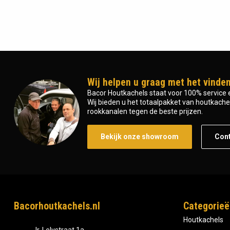
Wij helpen u graag met het vinden
Bacor Houtkachels staat voor 100% service e
Wij bieden u het totaalpakket van houtkachel 
rookkanalen tegen de beste prijzen.
Bekijk onze showroom
Con
Bacorhoutkachels.nl
Categorieë
Houtkachels
Ir, Lelystraat 1a