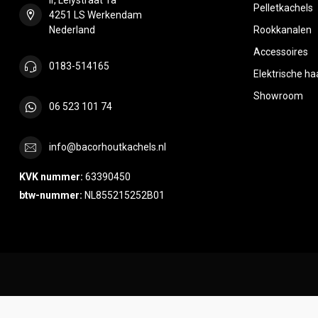
Pelletkachels
4251 LS Werkendam
Nederland
Rookkanalen
Accessoires
0183-514165
Elektrische h
Showroom
06 523 101 74
info@bacorhoutkachels.nl
KVK nummer:
63390450
btw-nummer:
NL855215252B01