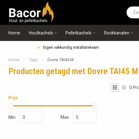
Home
Houtkachels
Pelletkachels
Rookkanalen
Eigen vakkundig installatieteam
Home
/
Tags
/
Dovre TAI45 M
Producten getagd met Dovre TAI45 M
0
Pro
Prijs
Min
Max