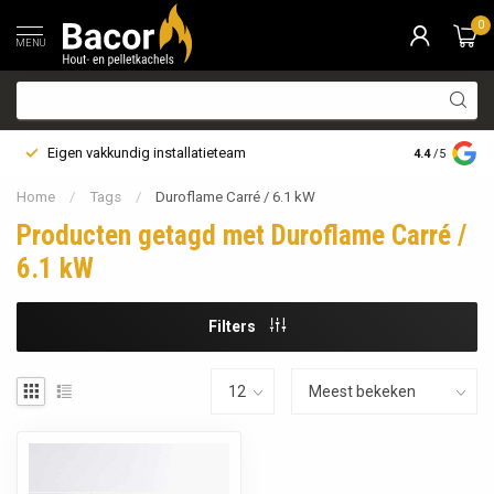
0
MENU
Eigen vakkundig installatieteam
Bezorging i
4.4
/5
Home
/
Tags
/
Duroflame Carré / 6.1 kW
Producten getagd met Duroflame Carré /
6.1 kW
Filters