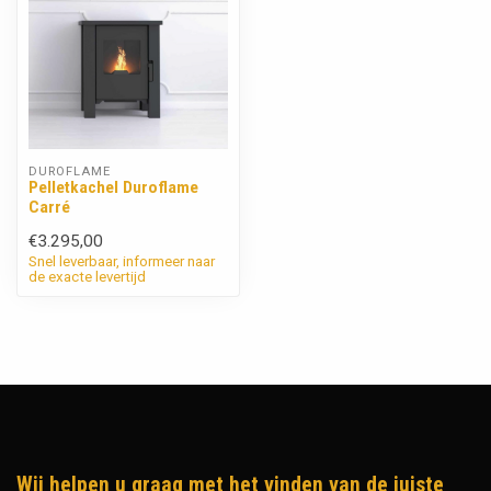
DUROFLAME
Pelletkachel Duroflame
Carré
€3.295,00
Snel leverbaar, informeer naar
de exacte levertijd
Wij helpen u graag met het vinden van de juiste