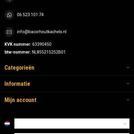
06 523 101 74
info@bacorhoutkachels.nl
KVK nummer:
63390450
btw-nummer:
NL855215252B01
Categorieën
Informatie
Mijn account