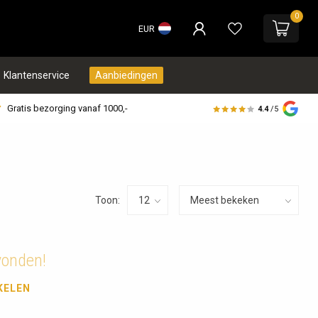
0
EUR
Klantenservice
Aanbiedingen
Gratis bezorging vanaf 1000,-
4.4
/5
Toon:
vonden!
KELEN