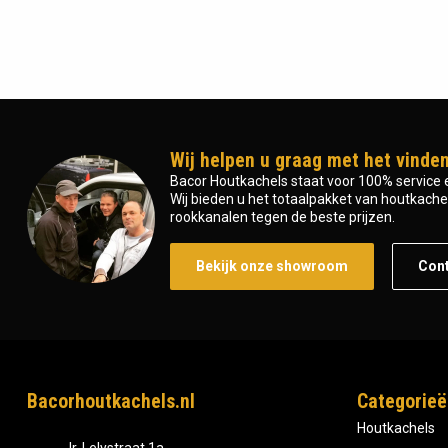
Wij helpen u graag met het vinden
Bacor Houtkachels staat voor 100% service e
Wij bieden u het totaalpakket van houtkachel 
rookkanalen tegen de beste prijzen.
Bekijk onze showroom
Con
Bacorhoutkachels.nl
Categorieë
Houtkachels
Ir, Lelystraat 1a