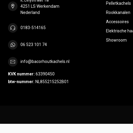
Pelletkachels
4251 LS Werkendam
Nederland
Rookkanalen
Accessoires
0183-514165
Elektrische h
Showroom
06 523 101 74
info@bacorhoutkachels.nl
KVK nummer:
63390450
btw-nummer:
NL855215252B01