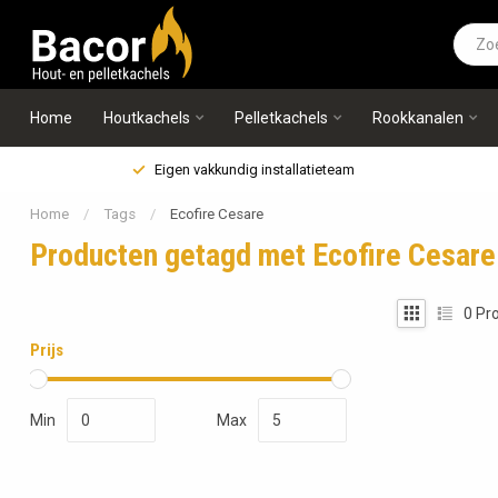
Home
Houtkachels
Pelletkachels
Rookkanalen
Eigen vakkundig installatieteam
Home
/
Tags
/
Ecofire Cesare
Producten getagd met Ecofire Cesare
0
Pro
Prijs
Min
Max