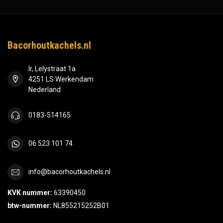
Bacorhoutkachels.nl
Ir, Lelystraat 1a
4251 LS Werkendam
Nederland
0183-514165
06 523 101 74
info@bacorhoutkachels.nl
KVK nummer:
63390450
btw-nummer:
NL855215252B01