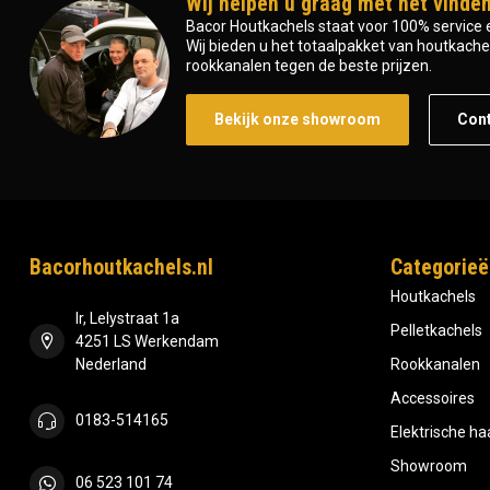
Wij helpen u graag met het vinden
Bacor Houtkachels staat voor 100% service e
Wij bieden u het totaalpakket van houtkachel 
rookkanalen tegen de beste prijzen.
Bekijk onze showroom
Con
Bacorhoutkachels.nl
Categorieë
Houtkachels
Ir, Lelystraat 1a
Pelletkachels
4251 LS Werkendam
Nederland
Rookkanalen
Accessoires
0183-514165
Elektrische h
Showroom
06 523 101 74