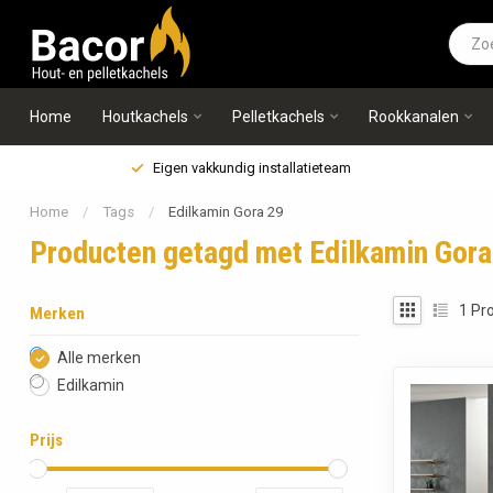
Home
Houtkachels
Pelletkachels
Rookkanalen
Eigen vakkundig installatieteam
Home
/
Tags
/
Edilkamin Gora 29
Producten getagd met Edilkamin Gora
1
Pro
Merken
Alle merken
Edilkamin
Prijs