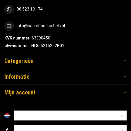
06 523 101 74
info@bacorhoutkachels.nl
KVK nummer:
63390450
btw-nummer:
NL855215252B01
Categorieën
Informatie
Mijn account
€