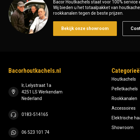
Bacor Houtkachels staat voor 100% service e
Wij bieden u het totaalpakket van houtkachel 
rookkanalen tegen de beste prijzen.
Bekijk onze showroom
Con
Bacorhoutkachels.nl
Categorieë
Houtkachels
Ir, Lelystraat 1a
Pelletkachels
4251 LS Werkendam
Nederland
Rookkanalen
Accessoires
0183-514165
Elektrische h
Showroom
06 523 101 74