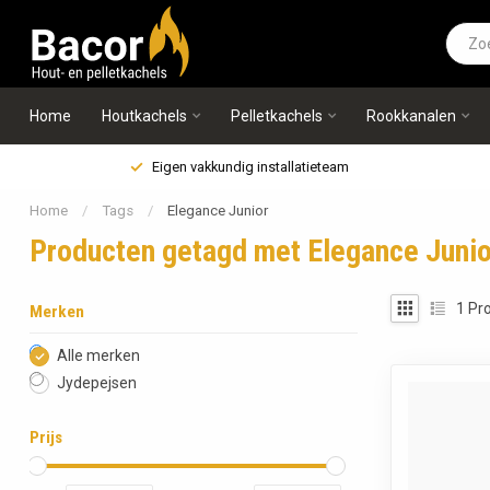
Home
Houtkachels
Pelletkachels
Rookkanalen
Eigen vakkundig installatieteam
Home
/
Tags
/
Elegance Junior
Producten getagd met Elegance Junio
1
Pro
Merken
Alle merken
Jydepejsen
Prijs