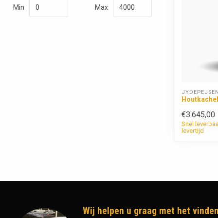
Min
Max
JYDEPEJSE
Houtkachel
€3.645,00
Snel leverba
levertijd
Wij helpen u graag met het vinden