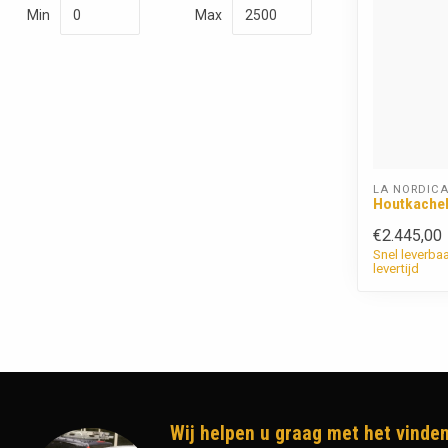
Min
Max
LA NORDIC
Houtkachel
€2.445,00
Snel leverba
levertijd
Wij helpen u graag met het vinden