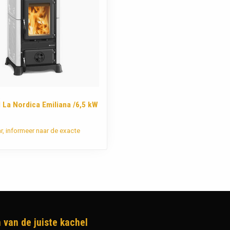
A
 La Nordica Emiliana /6,5 kW
ar, informeer naar de exacte
 van de juiste kachel