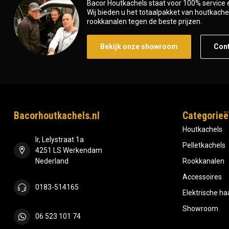
Bacor Houtkachels staat voor 100% service e
Wij bieden u het totaalpakket van houtkachel 
rookkanalen tegen de beste prijzen.
Bekijk onze showroom
Con
Bacorhoutkachels.nl
Categorieë
Houtkachels
Ir, Lelystraat 1a
Pelletkachels
4251 LS Werkendam
Nederland
Rookkanalen
Accessoires
0183-514165
Elektrische h
Showroom
06 523 101 74