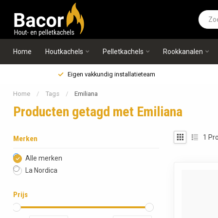
Home
Houtkachels
Pelletkachels
Rookkanalen
Eigen vakkundig installatieteam
Home
/
Tags
/
Emiliana
Producten getagd met Emiliana
1
Pro
Merken
Alle merken
La Nordica
Prijs