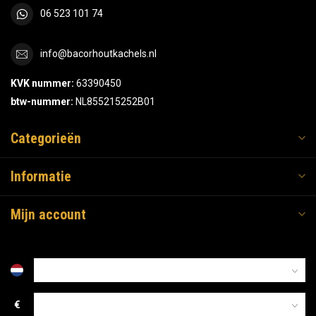
06 523 101 74
info@bacorhoutkachels.nl
KVK nummer:
63390450
btw-nummer:
NL855215252B01
Categorieën
Informatie
Mijn account
€