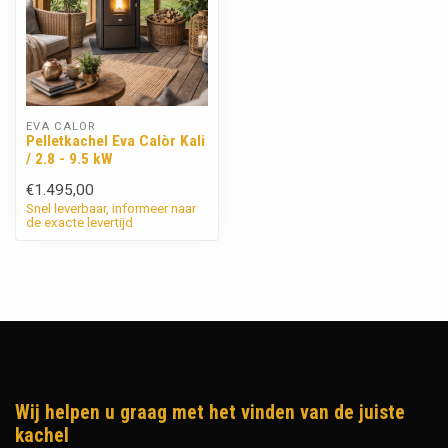
EVA CALÒR
Pelletkachel Eva Calòr Kali
/ 2.8 - 9.5 kW
€1.495,00
Snel leverbaar, informeer naar
de exacte levertijd
Wij helpen u graag met het vinden van de juiste
kachel