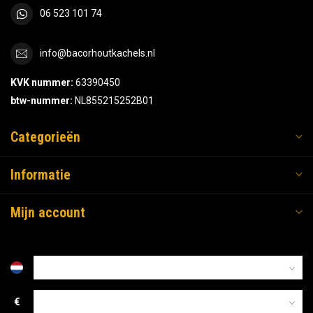
06 523 101 74
info@bacorhoutkachels.nl
KVK nummer:
63390450
btw-nummer:
NL855215252B01
Categorieën
Informatie
Mijn account
€