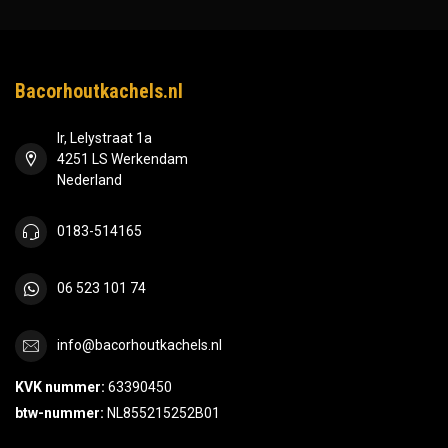
Bacorhoutkachels.nl
Ir, Lelystraat 1a
4251 LS Werkendam
Nederland
0183-514165
06 523 101 74
info@bacorhoutkachels.nl
KVK nummer:
63390450
btw-nummer:
NL855215252B01