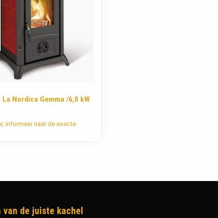
A
 La Nordica Gemma /6,0 kW
ar, informeer naar de exacte
 van de juiste kachel