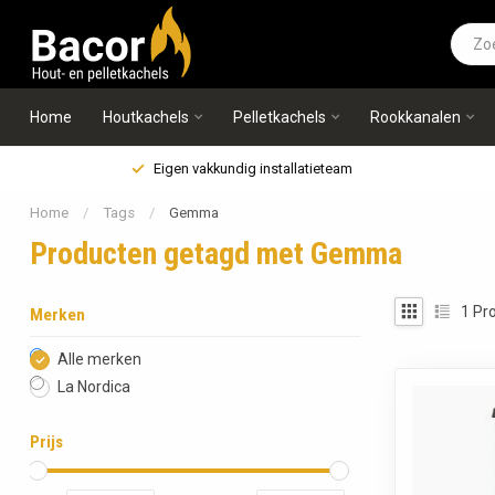
Home
Houtkachels
Pelletkachels
Rookkanalen
Eigen vakkundig installatieteam
Home
/
Tags
/
Gemma
Producten getagd met Gemma
1
Pro
Merken
Alle merken
La Nordica
Prijs