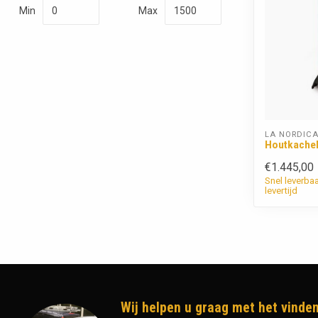
Min
Max
LA NORDIC
Houtkachel
€1.445,00
Snel leverba
levertijd
Wij helpen u graag met het vinden