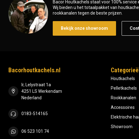
Bacor Houtkachels staat voor 100% service e
Wij bieden u het totaalpakket van houtkachel 
rookkanalen tegen de beste prijzen.
Bekijk onze showroom
Con
Bacorhoutkachels.nl
Categorieë
Houtkachels
Ir, Lelystraat 1a
Pelletkachels
4251 LS Werkendam
Nederland
Rookkanalen
Accessoires
0183-514165
Elektrische h
Showroom
06 523 101 74