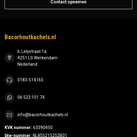
Contact opnemen
Bacorhoutkachels.nl
Ir, Lelystraat 1a
4251 LS Werkendam
Nederland
0183-514165
06 523 101 74
info@bacorhoutkachels.nl
KVK nummer:
63390450
btw-nummer:
NL855215252B01