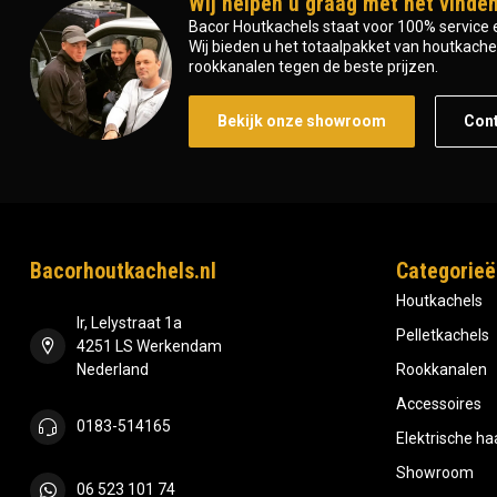
Wij helpen u graag met het vinden
Bacor Houtkachels staat voor 100% service e
Wij bieden u het totaalpakket van houtkachel 
rookkanalen tegen de beste prijzen.
Bekijk onze showroom
Con
Bacorhoutkachels.nl
Categorieë
Houtkachels
Ir, Lelystraat 1a
Pelletkachels
4251 LS Werkendam
Nederland
Rookkanalen
Accessoires
0183-514165
Elektrische h
Showroom
06 523 101 74