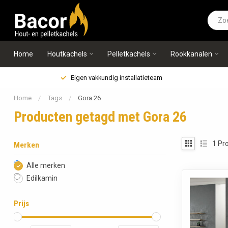
Home
Houtkachels
Pelletkachels
Rookkanalen
Eigen vakkundig installatieteam
Home
/
Tags
/
Gora 26
Producten getagd met Gora 26
1
Pro
Merken
Alle merken
Edilkamin
Prijs