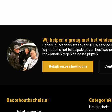
Wij helpen u graag met het vinden
Bacor Houtkachels staat voor 100% service e
Wij bieden u het totaalpakket van houtkachel 
rookkanalen tegen de beste prijzen.
Bekijk onze showroom
Con
Bacorhoutkachels.nl
Categorieë
Houtkachels
Ir, Lelystraat 1a