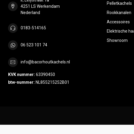
Pelletkachels
4251 LS Werkendam
Nederland
Rookkanalen
Accessoires
0183-514165
Elektrische h
Showroom
06 523 101 74
info@bacorhoutkachels.nl
KVK nummer:
63390450
btw-nummer:
NL855215252B01