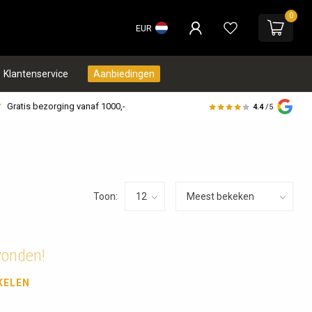
0
EUR
Klantenservice
Aanbiedingen
Gratis bezorging vanaf 1000,-
4.4
/5
Toon:
vonden!
KELEN