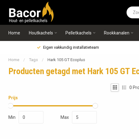
Home
Houtkachels
Pelletkachels
Rookkanalen
Eigen vakkundig installatieteam
Home
/
Tags
/
Hark 105 GT Ecoplus
Producten getagd met Hark 105 GT E
0
Pro
Prijs
Min
Max