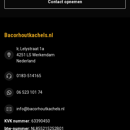
Contact opnemen
Bacorhoutkachels.nl
Ir, Lelystraat 1a
4251 LS Werkendam
Nederland
0183-514165
06 523 101 74
info@bacorhoutkachels.nl
KVK nummer:
63390450
btw-nummer:
NL855215252B01