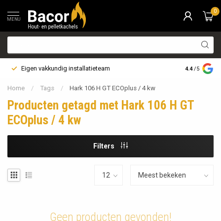
0
MENU
Eigen vakkundig installatieteam
Bezorging i
4.4
/5
Home
/
Tags
/
Hark 106 H GT ECOplus / 4 kw
Producten getagd met Hark 106 H GT
ECOplus / 4 kw
Filters
Geen producten gevonden!