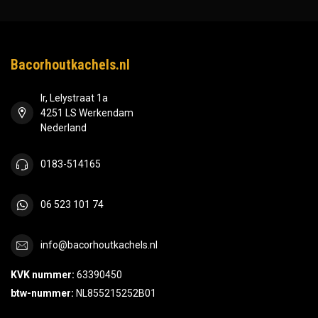
Bacorhoutkachels.nl
Ir, Lelystraat 1a
4251 LS Werkendam
Nederland
0183-514165
06 523 101 74
info@bacorhoutkachels.nl
KVK nummer:
63390450
btw-nummer:
NL855215252B01