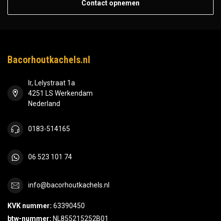
Contact opnemen
Bacorhoutkachels.nl
Ir, Lelystraat 1a
4251 LS Werkendam
Nederland
0183-514165
06 523 101 74
info@bacorhoutkachels.nl
KVK nummer:
63390450
btw-nummer:
NL855215252B01