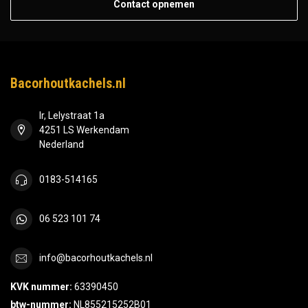
Contact opnemen
Bacorhoutkachels.nl
Ir, Lelystraat 1a
4251 LS Werkendam
Nederland
0183-514165
06 523 101 74
info@bacorhoutkachels.nl
KVK nummer:
63390450
btw-nummer:
NL855215252B01