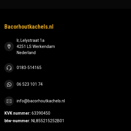
Bacorhoutkachels.nl
Ir, Lelystraat 1a
4251 LS Werkendam
Nederland
0183-514165
06 523 101 74
info@bacorhoutkachels.nl
KVK nummer:
63390450
btw-nummer:
NL855215252B01