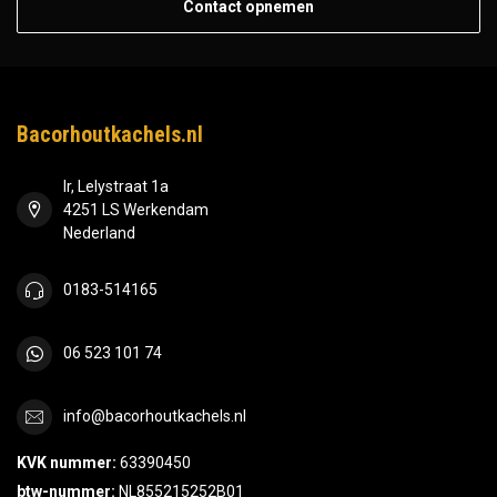
Contact opnemen
Bacorhoutkachels.nl
Ir, Lelystraat 1a
4251 LS Werkendam
Nederland
0183-514165
06 523 101 74
info@bacorhoutkachels.nl
KVK nummer:
63390450
btw-nummer:
NL855215252B01