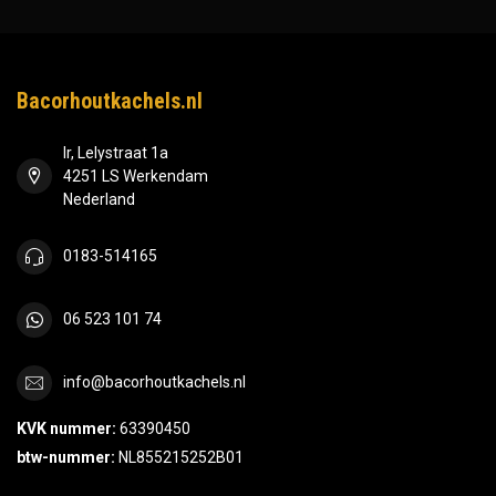
Bacorhoutkachels.nl
Ir, Lelystraat 1a
4251 LS Werkendam
Nederland
0183-514165
06 523 101 74
info@bacorhoutkachels.nl
KVK nummer:
63390450
btw-nummer:
NL855215252B01