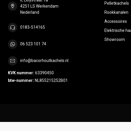
Pelletkachels
4251 LS Werkendam
Nederland
Rookkanalen
Accessoires
0183-514165
Elektrische h
Showroom
06 523 101 74
info@bacorhoutkachels.nl
KVK nummer:
63390450
btw-nummer:
NL855215252B01