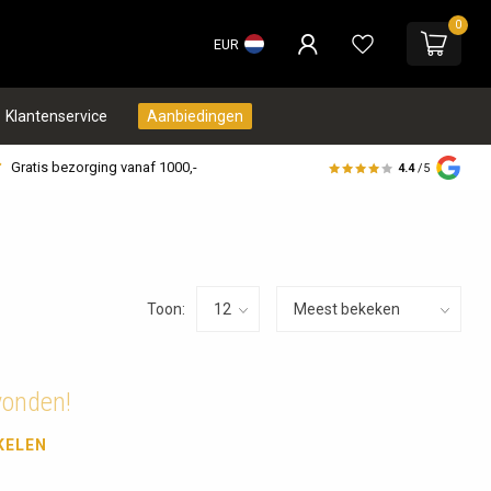
0
EUR
Klantenservice
Aanbiedingen
Gratis bezorging vanaf 1000,-
4.4
/5
Toon:
vonden!
KELEN