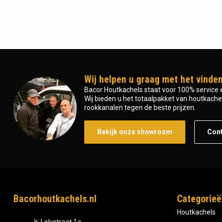
Wij helpen u graag met het vinden
Bacor Houtkachels staat voor 100% service e
Wij bieden u het totaalpakket van houtkachel 
rookkanalen tegen de beste prijzen.
Bekijk onze showroom
Con
Bacorhoutkachels.nl
Categorieë
Houtkachels
Ir, Lelystraat 1a