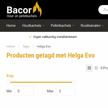
Home
Houtkachels
Pelletkachels
Rookkanalen
Eigen vakkundig installatieteam
Home
/
Tags
/
Helga Evo
Producten getagd met Helga Evo
0
Pro
Prijs
Min
Max