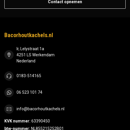
Contact opnemen
Bacorhoutkachels.nl
Ir, Lelystraat 1a
4251 LS Werkendam
Nederland
0183-514165
06 523 101 74
info@bacorhoutkachels.nl
KVK nummer:
63390450
btw-nummer:
NL855215252B01