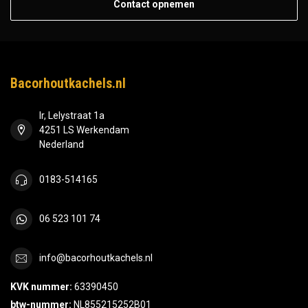
Contact opnemen
Bacorhoutkachels.nl
Ir, Lelystraat 1a
4251 LS Werkendam
Nederland
0183-514165
06 523 101 74
info@bacorhoutkachels.nl
KVK nummer:
63390450
btw-nummer:
NL855215252B01