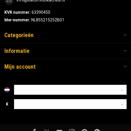
info@bacorhoutkachels.nl
KVK nummer:
63390450
btw-nummer:
NL855215252B01
Categorieën
Informatie
Mijn account
€