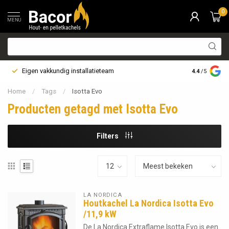
0
MENU
Eigen vakkundig installatieteam
Bezorging i
4.4
/5
Home
/
Tags
/
Isotta Evo
Producten getagd met Isotta Evo
Filters
LA NORDICA
Houtkachel La Nordica Isotta Evo
/11,9 kW
De La Nordica Extraflame Isotta Evo is een