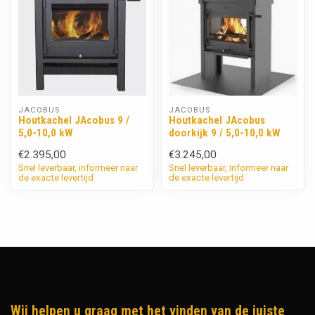
JACOBUS
JACOBUS
Houtkachel JAcobus 9 /
Houtkachel JAcobus
5,0-10,0 kW
doorkijk 9 / 5,0-10,0 kW
€2.395,00
€3.245,00
Snel leverbaar, informeer naar
Snel leverbaar, informeer naar
de exacte levertijd
de exacte levertijd
Wij helpen u graag met het vinden van de juiste