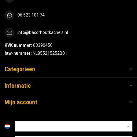
06 523 101 74
info@bacorhoutkachels.nl
KVK nummer:
63390450
btw-nummer:
NL855215252B01
Categorieën
Informatie
Mijn account