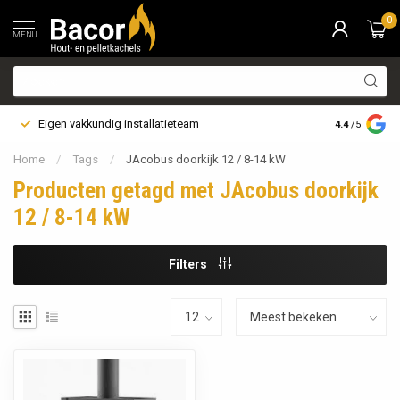
0
MENU
Eigen vakkundig installatieteam
Bezorging i
4.4
/5
Home
/
Tags
/
JAcobus doorkijk 12 / 8-14 kW
Producten getagd met JAcobus doorkijk
12 / 8-14 kW
Filters