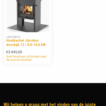
JACOBUS
Houtkachel JAcobus
doorkijk 12 / 8,0-14,0 kW
€3.445,00
Snel leverbaar, informeer naar
de exacte levertijd
Wij helpen u graag met het vinden van de juiste