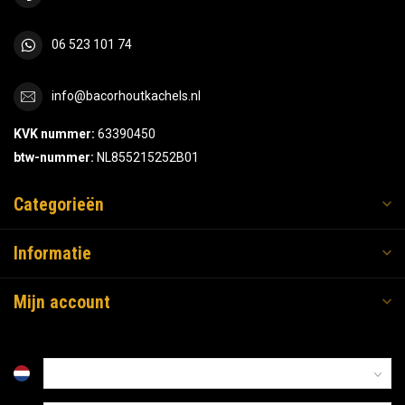
06 523 101 74
info@bacorhoutkachels.nl
KVK nummer:
63390450
btw-nummer:
NL855215252B01
Categorieën
Informatie
Mijn account