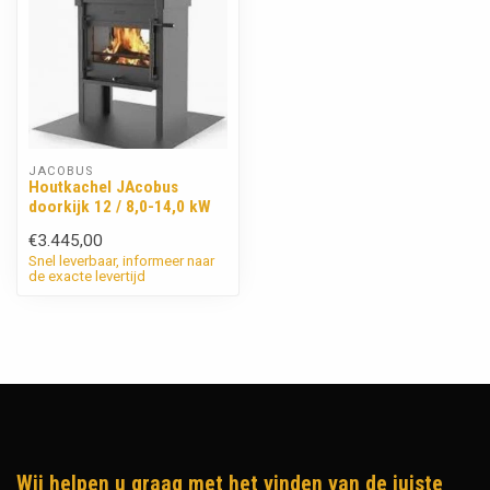
JACOBUS
Houtkachel JAcobus
doorkijk 12 / 8,0-14,0 kW
€3.445,00
Snel leverbaar, informeer naar
de exacte levertijd
Wij helpen u graag met het vinden van de juiste