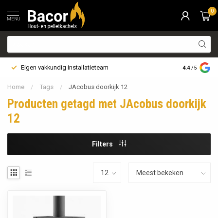
0
MENU
Eigen vakkundig installatieteam
Bezorging i
4.4
/5
Home
/
Tags
/
JAcobus doorkijk 12
Producten getagd met JAcobus doorkijk
12
Filters