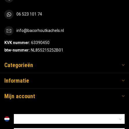
06 523 101 74
info@bacorhoutkachels.nl
KVK nummer:
63390450
btw-nummer:
NL855215252B01
Categorieën
Informatie
Mijn account