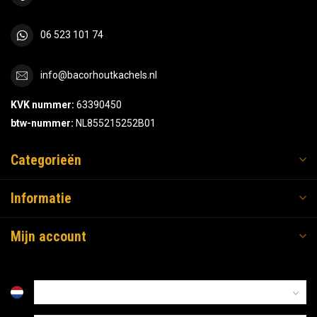
06 523 101 74
info@bacorhoutkachels.nl
KVK nummer:
63390450
btw-nummer:
NL855215252B01
Categorieën
Informatie
Mijn account