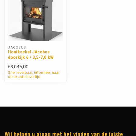
JACOBUS
Houtkachel JAcobus
doorkijk 6 / 3,5-7,0 kW
€3.045,00
Snel leverbaar, informeer naar
de exacte levertijd
Wij helpen u graag met het vinden van de juiste