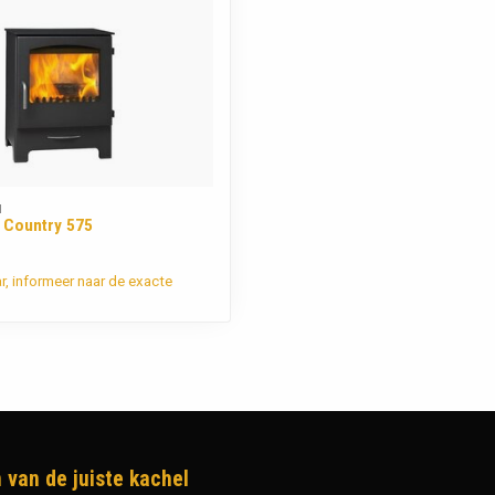
N
 Country 575
ar, informeer naar de exacte
 van de juiste kachel