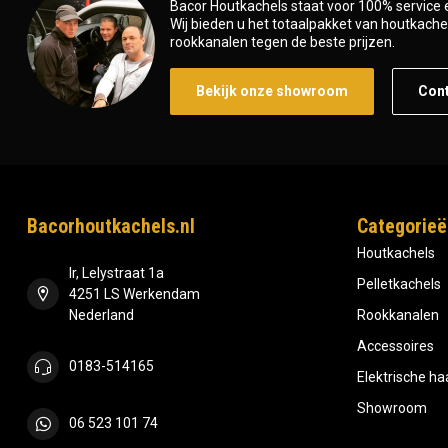
Bacor Houtkachels staat voor 100% service e
Wij bieden u het totaalpakket van houtkachel 
rookkanalen tegen de beste prijzen.
Bekijk onze showroom
Con
Bacorhoutkachels.nl
Categorieë
Houtkachels
Ir, Lelystraat 1a
Pelletkachels
4251 LS Werkendam
Nederland
Rookkanalen
Accessoires
0183-514165
Elektrische h
Showroom
06 523 101 74