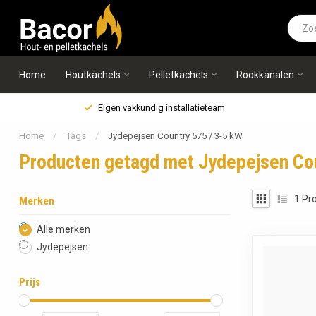
Home
Houtkachels
Pelletkachels
Rookkanalen
Eigen vakkundig installatieteam
Home
/
Tags
/
Jydepejsen Country 575 / 3-5 kW
Producten getagd met Jydepejsen Cou
1
Pro
Merken
Alle merken
Jydepejsen
Prijs