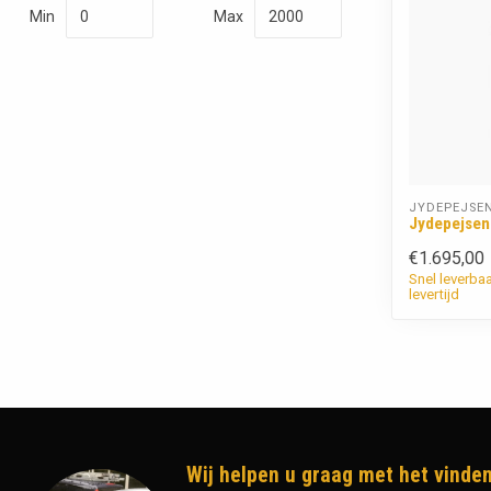
Min
Max
JYDEPEJSE
Jydepejsen
€1.695,00
Snel leverba
levertijd
Wij helpen u graag met het vinden