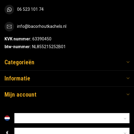
06 523 101 74
info@bacorhoutkachels.nl
KVK nummer:
63390450
btw-nummer:
NL855215252B01
Categorieën
Informatie
Mijn account
€