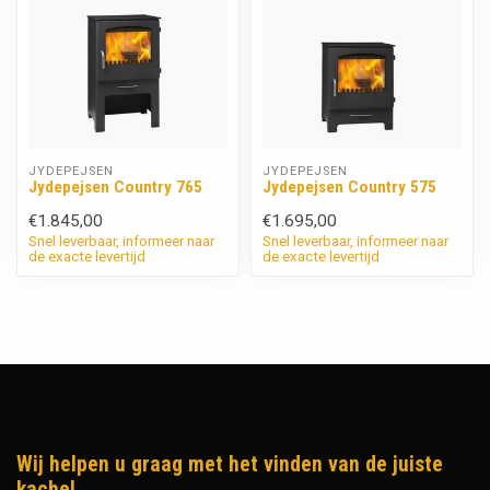
JYDEPEJSEN
JYDEPEJSEN
Jydepejsen Country 765
Jydepejsen Country 575
€1.845,00
€1.695,00
Snel leverbaar, informeer naar
Snel leverbaar, informeer naar
de exacte levertijd
de exacte levertijd
Wij helpen u graag met het vinden van de juiste
kachel