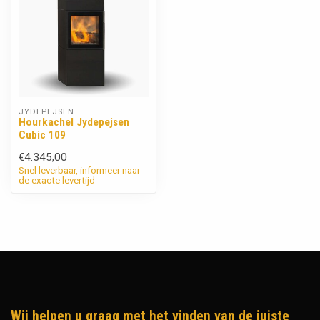
JYDEPEJSEN
Hourkachel Jydepejsen
Cubic 109
€4.345,00
Snel leverbaar, informeer naar
de exacte levertijd
Wij helpen u graag met het vinden van de juiste