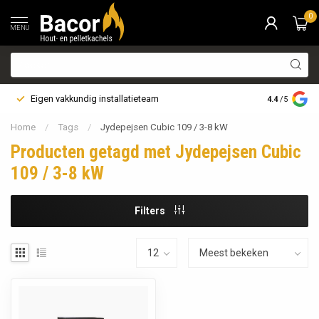
0
MENU
Eigen vakkundig installatieteam
Bezorging i
4.4
/5
Home
/
Tags
/
Jydepejsen Cubic 109 / 3-8 kW
Producten getagd met Jydepejsen Cubic
109 / 3-8 kW
Filters