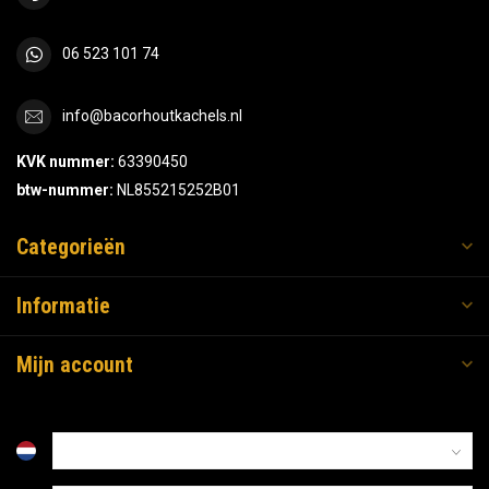
06 523 101 74
info@bacorhoutkachels.nl
KVK nummer:
63390450
btw-nummer:
NL855215252B01
Categorieën
Informatie
Mijn account