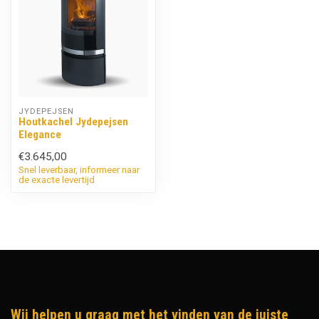
JYDEPEJSEN
Houtkachel Jydepejsen
Elegance
€3.645,00
Snel leverbaar, informeer naar
de exacte levertijd
Wij helpen u graag met het vinden van de juiste