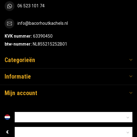
06 523 101 74
info@bacorhoutkachels.nl
KVK nummer:
63390450
btw-nummer:
NL855215252B01
Categorieën
Informatie
Mijn account
€