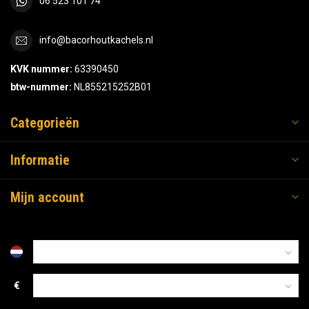
06 523 101 74
info@bacorhoutkachels.nl
KVK nummer:
63390450
btw-nummer:
NL855215252B01
Categorieën
Informatie
Mijn account
€