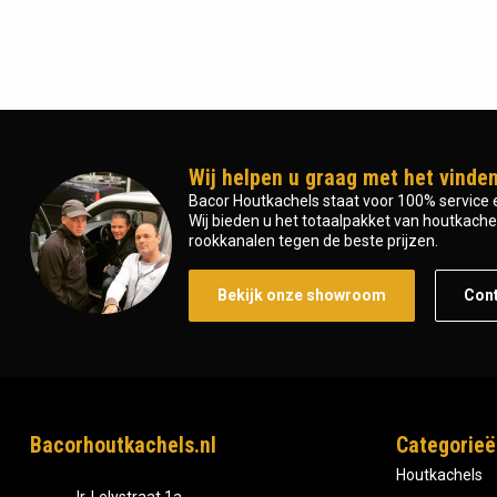
Wij helpen u graag met het vinden
Bacor Houtkachels staat voor 100% service e
Wij bieden u het totaalpakket van houtkachel 
rookkanalen tegen de beste prijzen.
Bekijk onze showroom
Con
Bacorhoutkachels.nl
Categorieë
Houtkachels
Ir, Lelystraat 1a