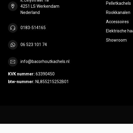
Pelletkachels
4251 LS Werkendam
Nederland
Rookkanalen
Accessoires
0183-514165
Elektrische h
Showroom
06 523 101 74
info@bacorhoutkachels.nl
KVK nummer:
63390450
btw-nummer:
NL855215252B01