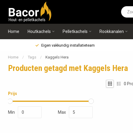
Home
Houtkachels
Pelletkachels
Rookkanalen
Eigen vakkundig installatieteam
Home
/
Tags
/
Kaggels Hera
Producten getagd met Kaggels Hera
0
Pro
Prijs
Min
Max