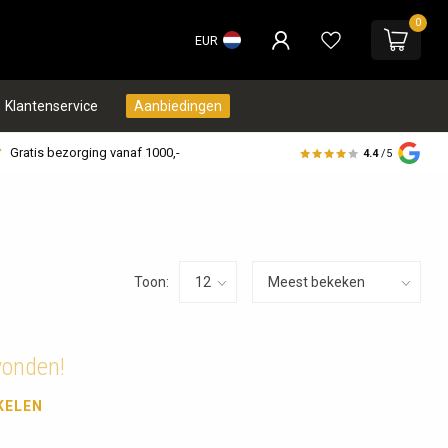
0
EUR
Klantenservice
Aanbiedingen
Gratis bezorging vanaf 1000,-
4.4
/5
Toon:
vonden!
KELEN