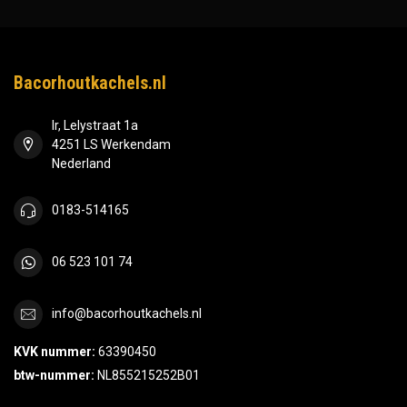
Bacorhoutkachels.nl
Ir, Lelystraat 1a
4251 LS Werkendam
Nederland
0183-514165
06 523 101 74
info@bacorhoutkachels.nl
KVK nummer:
63390450
btw-nummer:
NL855215252B01