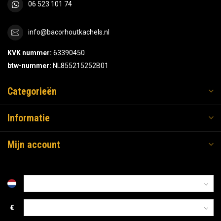
06 523 101 74
info@bacorhoutkachels.nl
KVK nummer:
63390450
btw-nummer:
NL855215252B01
Categorieën
Informatie
Mijn account
€