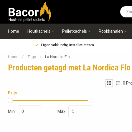
Home
Houtkachels
Pelletkachels
Rookkanalen
Eigen vakkundig installatieteam
Home
/
Tags
/
La Nordica Flo
Producten getagd met La Nordica Flo
0
Pro
Prijs
Min
Max