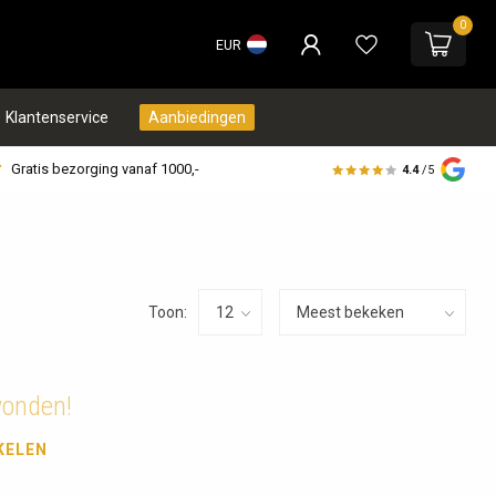
0
EUR
Klantenservice
Aanbiedingen
Gratis bezorging vanaf 1000,-
4.4
/5
Toon:
vonden!
KELEN