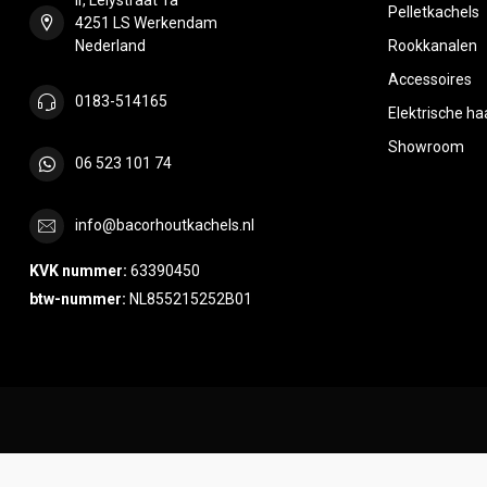
Pelletkachels
4251 LS Werkendam
Nederland
Rookkanalen
Accessoires
0183-514165
Elektrische h
Showroom
06 523 101 74
info@bacorhoutkachels.nl
KVK nummer:
63390450
btw-nummer:
NL855215252B01