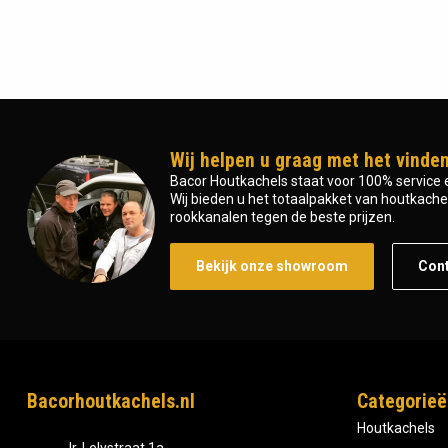
Wij helpen u graag met het vinden
Bacor Houtkachels staat voor 100% service e
Wij bieden u het totaalpakket van houtkachel 
rookkanalen tegen de beste prijzen.
Bekijk onze showroom
Con
Bacorhoutkachels.nl
Categorieë
Houtkachels
Ir, Lelystraat 1a