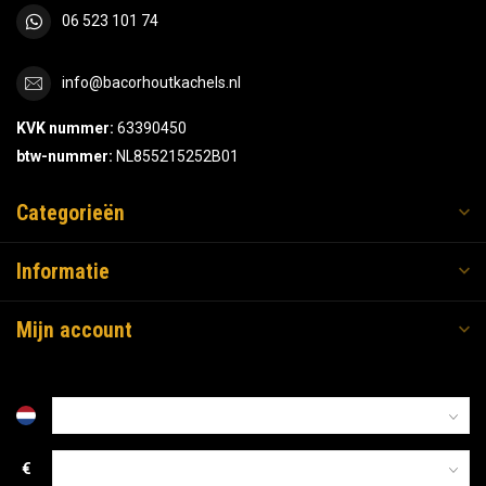
06 523 101 74
info@bacorhoutkachels.nl
KVK nummer:
63390450
btw-nummer:
NL855215252B01
Categorieën
Informatie
Mijn account
€