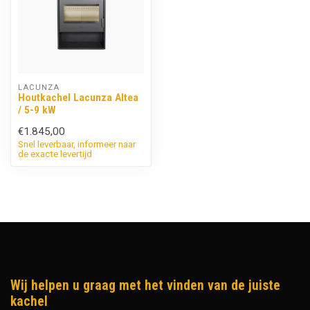
LACUNZA
Houtkachel Lacunza Altea
/ 5-9 kW
€1.845,00
Snel leverbaar, informeer naar
de exacte levertijd
Wij helpen u graag met het vinden van de juiste
kachel