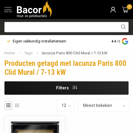
0
MENU
Eigen vakkundig installatieteam
Bezorging i
4.4
/5
Home
/
Tags
/
lacunza Paris 800 Clid Mural / 7-13 kW
Producten getagd met lacunza Paris 800
Clid Mural / 7-13 kW
Filters