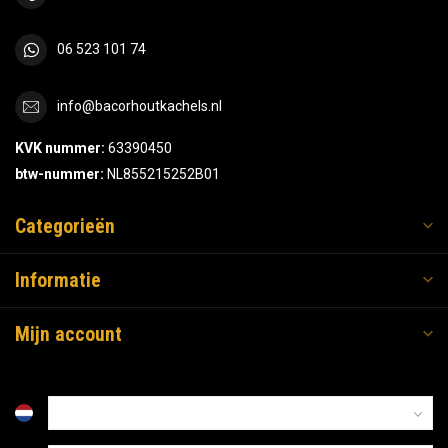
06 523 101 74
info@bacorhoutkachels.nl
KVK nummer:
63390450
btw-nummer:
NL855215252B01
Categorieën
Informatie
Mijn account