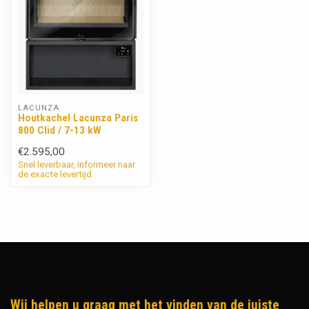
LACUNZA
Houtkachel Lacunza Paris
800 Clid / 7-13 kW
€2.595,00
Snel leverbaar, informeer naar
de exacte levertijd
Wij helpen u graag met het vinden van de juiste