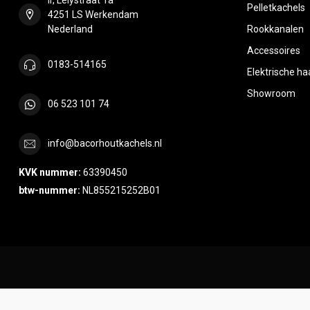
Pelletkachels
4251 LS Werkendam
Nederland
Rookkanalen
Accessoires
0183-514165
Elektrische h
Showroom
06 523 101 74
info@bacorhoutkachels.nl
KVK nummer:
63390450
btw-nummer:
NL855215252B01