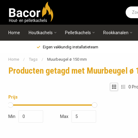
Home
Houtkachels
Pelletkachels
Rookkanalen
Eigen vakkundig installatieteam
Home
/
Tags
/
Muurbeugel ø 150 mm
Producten getagd met Muurbeugel ø
0
Pro
Prijs
Min
Max