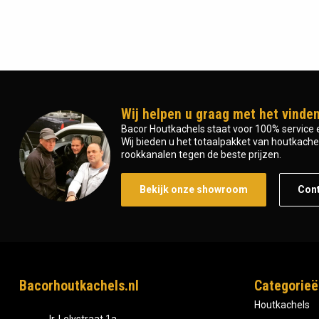
Wij helpen u graag met het vinden
Bacor Houtkachels staat voor 100% service e
Wij bieden u het totaalpakket van houtkachel 
rookkanalen tegen de beste prijzen.
Bekijk onze showroom
Con
Bacorhoutkachels.nl
Categorieë
Houtkachels
Ir, Lelystraat 1a