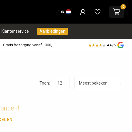
0
EUR
Klantenservice
Aanbiedingen
Gratis bezorging vanaf 1000,-
4.4
/5
Toon:
vonden!
KELEN