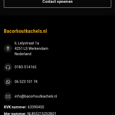
Contact opnemen
Bacorhoutkachels.nl
Ir, Lelystraat 1a
4251 LS Werkendam
Nederland
0183-514165
06 523 101 74
info@bacorhoutkachels.nl
KVK nummer:
63390450
btw-nummer:
NL855215252B01