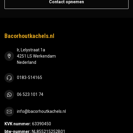
Contact opnemen
Bacorhoutkachels.nl
Ir, Lelystraat 1a
4251 LS Werkendam
Nederland
0183-514165
06 523 101 74
info@bacorhoutkachels.nl
KVK nummer:
63390450
btw-nummer:
NL855215252B01