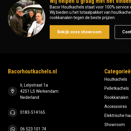
Wij helpen u graag met het vinden
Bacor Houtkachels staat voor 100% service e
Wij bieden u het totaalpakket van houtkachel 
rookkanalen tegen de beste prijzen.
Bekijk onze showroom
Con
Bacorhoutkachels.nl
Categorieë
Houtkachels
Ir, Lelystraat 1a
Pelletkachels
4251 LS Werkendam
Nederland
Rookkanalen
Accessoires
0183-514165
Elektrische h
Showroom
06 523 101 74