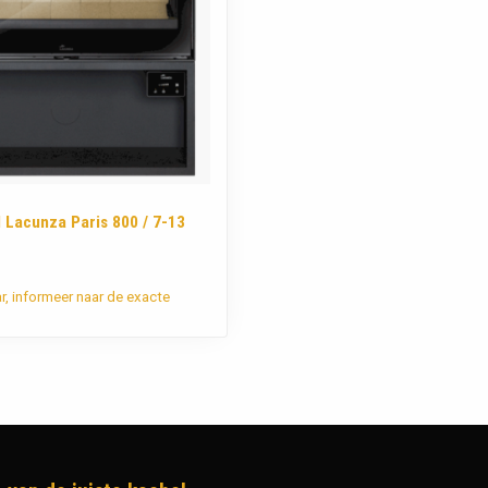
 Lacunza Paris 800 / 7-13
ar, informeer naar de exacte