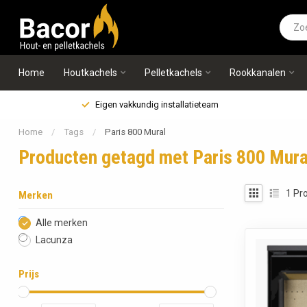
Home
Houtkachels
Pelletkachels
Rookkanalen
Eigen vakkundig installatieteam
Home
/
Tags
/
Paris 800 Mural
Producten getagd met Paris 800 Mura
1
Pro
Merken
Alle merken
Lacunza
Prijs