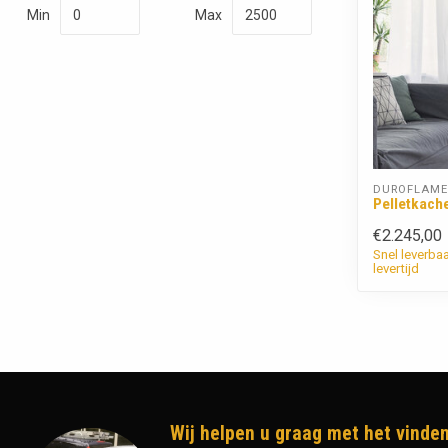
Min
Max
DUROFLAME
Pelletkach
€2.245,00
Snel leverba
levertijd
Wij helpen u graag met het vinden