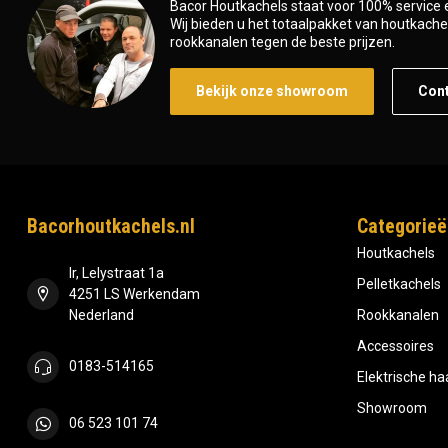
Bacor Houtkachels staat voor 100% service e
Wij bieden u het totaalpakket van houtkachel 
rookkanalen tegen de beste prijzen.
Bekijk onze showroom
Con
Bacorhoutkachels.nl
Categorieë
Houtkachels
Ir, Lelystraat 1a
Pelletkachels
4251 LS Werkendam
Nederland
Rookkanalen
Accessoires
0183-514165
Elektrische h
Showroom
06 523 101 74