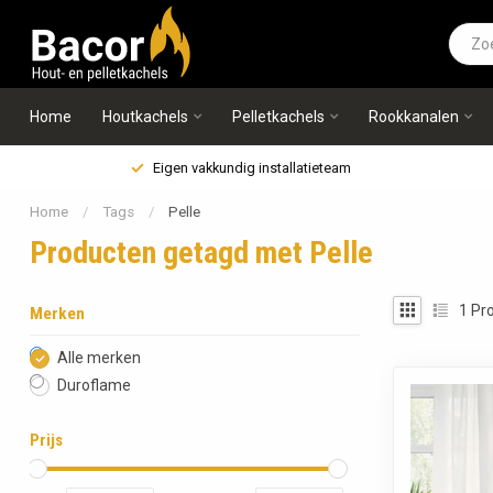
Home
Houtkachels
Pelletkachels
Rookkanalen
Eigen vakkundig installatieteam
Home
/
Tags
/
Pelle
Producten getagd met Pelle
1
Pro
Merken
Alle merken
Duroflame
Prijs