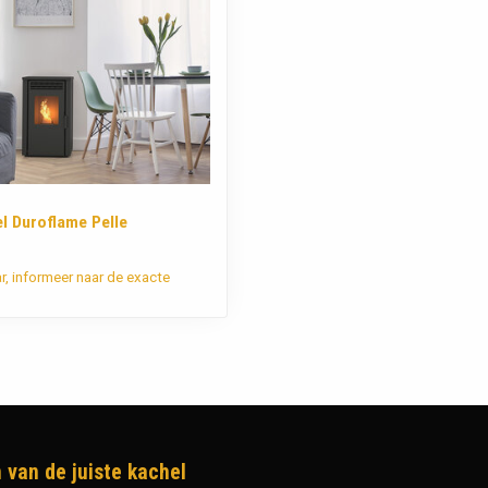
el Duroflame Pelle
ar, informeer naar de exacte
 van de juiste kachel