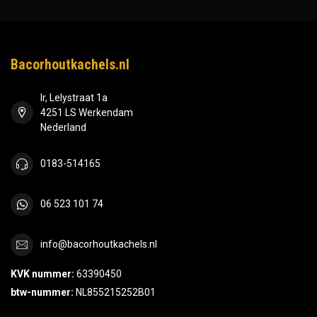
Bacorhoutkachels.nl
Ir, Lelystraat 1a
4251 LS Werkendam
Nederland
0183-514165
06 523 101 74
info@bacorhoutkachels.nl
KVK nummer:
63390450
btw-nummer:
NL855215252B01