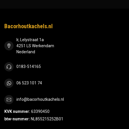
Bacorhoutkachels.nl
Ir, Lelystraat 1a
4251 LS Werkendam
Nederland
0183-514165
06 523 101 74
info@bacorhoutkachels.nl
KVK nummer:
63390450
btw-nummer:
NL855215252B01