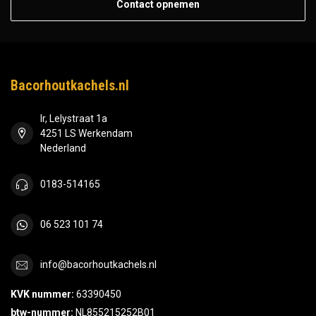
Contact opnemen
Bacorhoutkachels.nl
Ir, Lelystraat 1a
4251 LS Werkendam
Nederland
0183-514165
06 523 101 74
info@bacorhoutkachels.nl
KVK nummer:
63390450
btw-nummer:
NL855215252B01